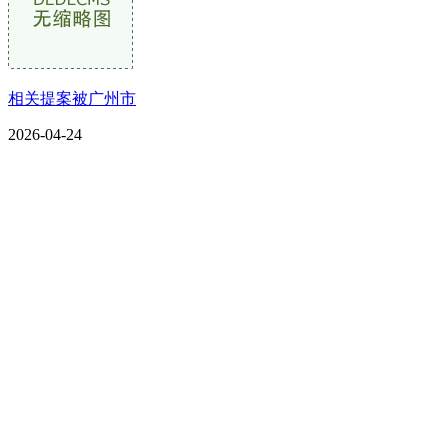
相关提案被广州市
2026-04-24
CONTACT US
联系我们
名称：辽宁熊猫体育·2026年国际足联世界杯金属科技有限公司
地址：朝阳市朝阳县柳城经济开发区有色金属工业园