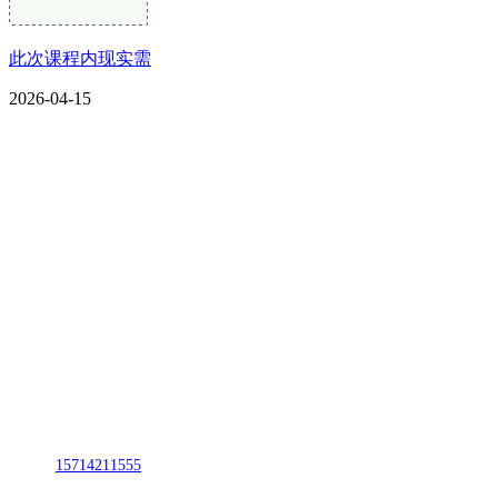
此次课程内现实需
2026-04-15
CONTACT US
联系我们
名称：辽宁熊猫体育·2026年国际足联世界杯金属科技有限公司
地址：朝阳市朝阳县柳城经济开发区有色金属工业园
电话：
15714211555