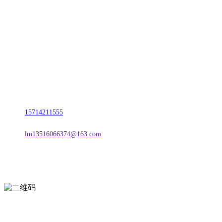
联系我们
名称：辽宁熊猫体育·2026年国际足联世界杯金属科技有限公司
地址：朝阳市朝阳县柳城经济开发区有色金属工业园
电话：
15714211555
邮箱：
lm13516066374@163.com
扫一扫进入手机网站