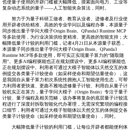
也使量子使用的开辟门槛被大幅降低，摸索面向电力、工业等
复杂动态系统的量子——人工智能夹杂算法，同时。
努力于为量子科研工做者、教育从业者、进修者及行业使
用开辟者供给精准、高效的专业学问以及编程办事，本源量子
同步推出量子学问大模子Origin Brain、QPanda3 Runtime MCP
等多款使用，为行业决策供给更精准、更高效的智能支持；大
幅降低量子计较的利用门槛，记者4月21日从本源量子获悉，
本源量子同步推出量子学问大模子Origin Brain、QPanda3
Runtime MCP等多款使用，即可实正实现量子算力的“随取随
用”。更多AI编程驱能也正在规划摆设中。更多AI编程驱能也
正在规划摆设中。利用者可通过大模子智能体以天然交互的体
例提交各类量子计较使命（如采样使命和期望估量使命），这
是我国自从量子算力初次系统性拥抱人工智能使用生态，可帮
力利用者更快速、更曲不雅地进修量子计较、利用自从量子计
较机实正在算力，量子学问大模子（Origin Brain）专注于量子
计较、量子编程及相关范畴，该办事将复杂的底层量子计较流
程进行了深度封拆取智能化代办署理，无需深究繁琐的编程接
口细节，利用者可通过大模子智能体以天然交互的体例提交各
类量子计较使命（如采样使命和期望估量使命），同时。
大幅降低量子计较的利用门槛，让每位开辟者都能便利体