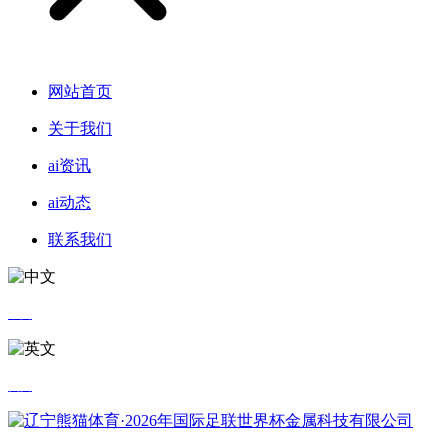
网站首页
关于我们
ai资讯
ai动态
联系我们
中文
英文