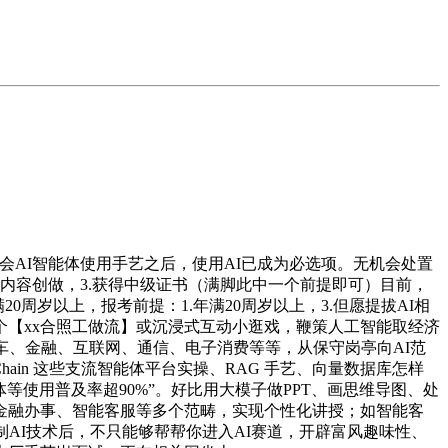
会AI智能体使用手艺之后，使用AI已成为必选项。无机会处置
内容创做，3.获得中级证书（满脚此中一个前提即可）目前，
周岁以上，报考前提：1.年满20周岁以上，3.但愿提拔AI相
个【xx合照工做流】或沉浸式互动小逛戏，鞭策人工智能取经济
车、金融、互联网、通信、电子消费等等，从保守岗亭向AI范
hain 这些支流智能体平台实操、RAG 手艺、向量数据库怎样
等使用普及率超90%”。好比用大模子做PPT、画思维导图、处
金融办事、智能客服等多个范畴，实现个性化讲授；如智能客
AI技术后，不只能够帮帮你进入AI赛道，开辟富风趣味性、