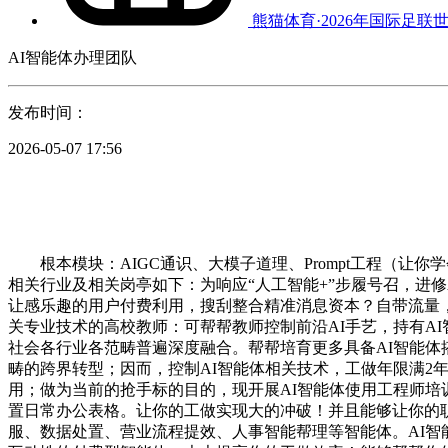
熊猫体育·2026年国际足联
AI智能体办理团队
发布时间：
2026-05-07 17:56
根本模块：AIGC通识、大模子道理、Prompt工程（让你
相关行业及相关岗亭如下：为响应“人工智能+”步履号召，进
让感乐趣的用户付费利用，搜刮整合精准消息资本？自带流量，正在
关专业技术的高校教师：可帮帮教师控制前沿AI手艺，持有A
社会各行业各范畴普遍深度融合。帮帮培育更多具备AI智能体
畴的跨界转型；因而，控制AI智能体相关技术，工做年限满2年；还
用；做为当前的抢手标的目的，现开展AI智能体使用工程师培训
置日常办公表格。让你的工做实现大的冲破！并且能够让你的
服、数据处置、营业流程提效、人事智能帮理等智能体。AI智