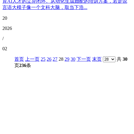
育AI人才的立异闭环。从动化生成婚配的培训方案，若是说
言语大模子像一个文科大脑，取当下浩...
20
2026
/
02
首页
上一页
25
26
27
28
29
30
下一页
末页
共
30
页
236
条
CONTACT US
联系我们