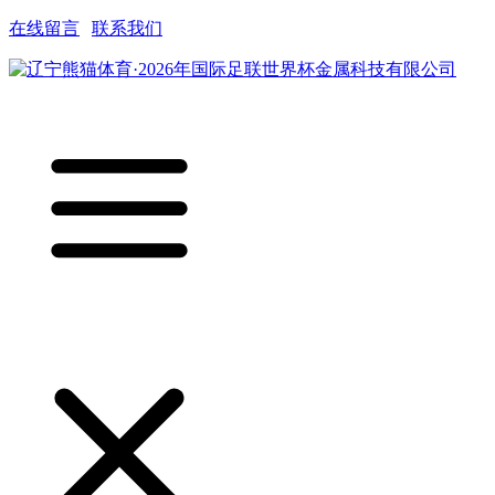
在线留言
|
联系我们