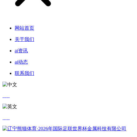
网站首页
关于我们
ai资讯
ai动态
联系我们
中文
英文