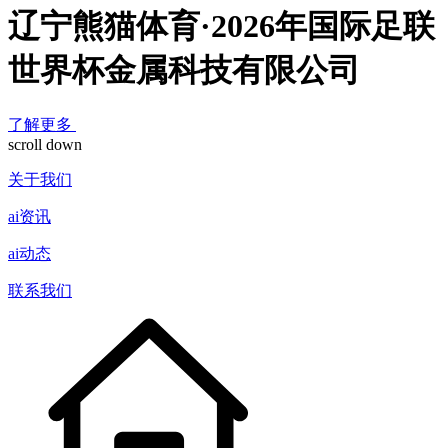
辽宁熊猫体育·2026年国际足联
世界杯金属科技有限公司
了解更多
scroll down
关于我们
ai资讯
ai动态
联系我们