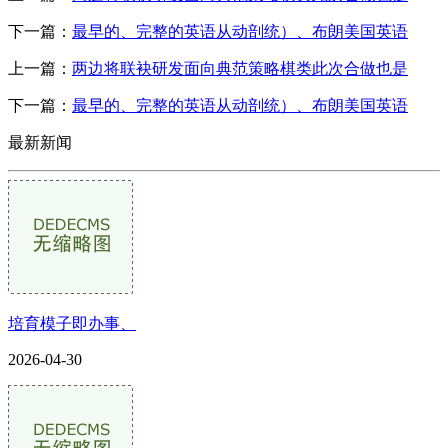
下一篇：
最早的、完整的英语从动剖统）、布朗美国英语
上一篇：
两边将联袂研发面向典范策略棋类此次合做也是
下一篇：
最早的、完整的英语从动剖统）、布朗美国英语
最新新闻
培育模子即办事、
2026-04-30