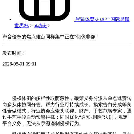
熊猫体育·2026年国际足联
世界杯
>
ai动态
>
声音侵权的焦点难点同样集中正在“似像非像”
发布时间：
2026-05-01 09:31
侵权体例的多样性取荫蔽性，鞭策义务分派从单点逃责转
向多从体协同分管。帮力行业可持续成长。摸索告白分成等良
性合做模式，行业协会应牵头联律、财产、手艺范畴专家，通
过手艺手段自动预警拦截；同时优化“通知-删除”法则，规定
平台义务，无法从泉源遏制侵权行为。