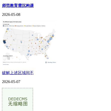
师范教育需沉构课
2026-05-08
破解上述区域间不
2026-05-07