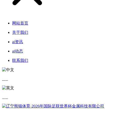
网站首页
关于我们
ai资讯
ai动态
联系我们
中文
英文