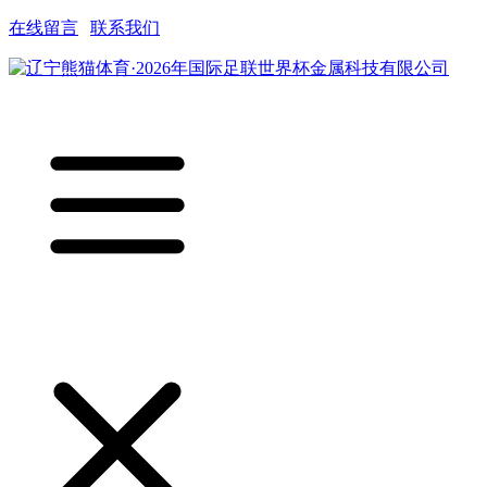
在线留言
|
联系我们