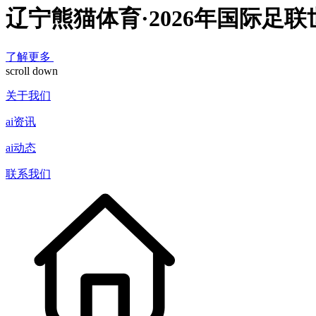
辽宁熊猫体育·2026年国际足
了解更多
scroll down
关于我们
ai资讯
ai动态
联系我们