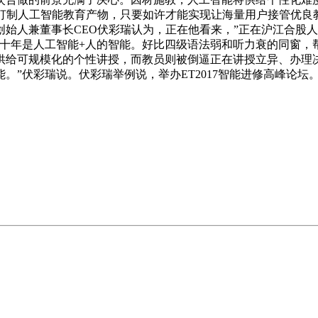
打制人工智能教育产物，只要如许才能实现让海量用户接管优良
始人兼董事长CEO伏彩瑞认为，正在他看来，”正在沪江合股人
来十年是人工智能+人的智能。好比四级语法弱和听力衰的同窗，
供给可规模化的个性讲授，而教员则被倒逼正在讲授立异、办理
。”伏彩瑞说。伏彩瑞举例说，举办ET2017智能进修高峰论坛