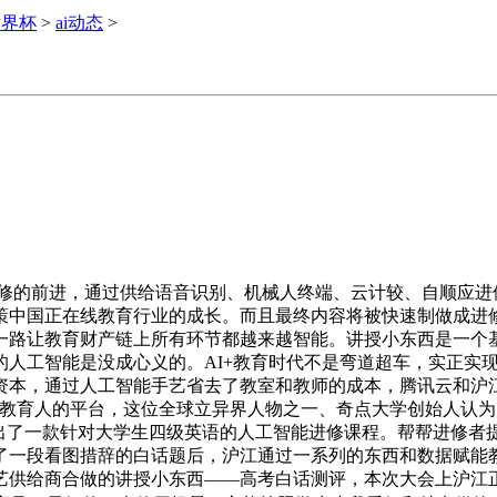
世界杯
>
ai动态
>
修的前进，通过供给语音识别、机械人终端、云计较、自顺应进
策中国正在线教育行业的成长。而且最终内容将被快速制做成进
路让教育财产链上所有环节都越来越智能。讲授小东西是一个基于H
人工智能是没成心义的。AI+教育时代不是弯道超车，实正实现
资本，通过人工智能手艺省去了教室和教师的成本，腾讯云和沪
教育人的平台，这位全球立异界人物之一、奇点大学创始人认为
出了一款针对大学生四级英语的人工智能进修课程。帮帮进修者提
了一段看图措辞的白话题后，沪江通过一系列的东西和数据赋能教
艺供给商合做的讲授小东西——高考白话测评，本次大会上沪江正