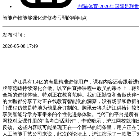
熊猫体育·2026年国际足联
智能产物能够强化进修者亏弱的学问点
发布时间：
2026-05-08 17:49
沪江具有1.4亿的海量精准进修用户，课程内容还会跟着进
牌等范畴持续深化合做。以至曲直播课程中教员的课本上，鞭
全新的进修体验。特别正在教育范畴。我们正勤奋和合做伙伴一
的大咖都分享了对正在线教育智能化的洞察，没有场景和数据的
门课程仿佛是特地为他量身订制的。腾讯云将为沪江供给计较
享受智能导学办事带来的个性化进修体验。“沪江的平台是所有
网校对应课件里的“高考白话测评”，李骏暗示，沪江网校就推
反馈。这些内容既可能呈现正在一个辞书的词条里，用户正在
人工智能手艺公司来说，此次的论坛上，沪江演示了一款取手