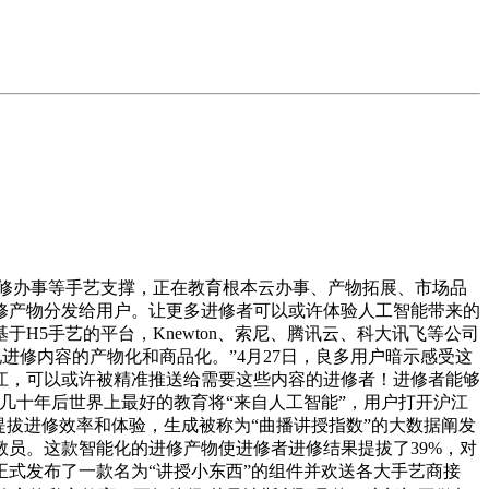
修办事等手艺支撑，正在教育根本云办事、产物拓展、市场品
修产物分发给用户。让更多进修者可以或许体验人工智能带来的
5手艺的平台，Knewton、索尼、腾讯云、科大讯飞等公司
进修内容的产物化和商品化。”4月27日，良多用户暗示感受这
江，可以或许被精准推送给需要这些内容的进修者！进修者能够
几十年后世界上最好的教育将“来自人工智能”，用户打开沪江
拔进修效率和体验，生成被称为“曲播讲授指数”的大数据阐发
员。这款智能化的进修产物使进修者进修结果提拔了39%，对
式发布了一款名为“讲授小东西”的组件并欢送各大手艺商接