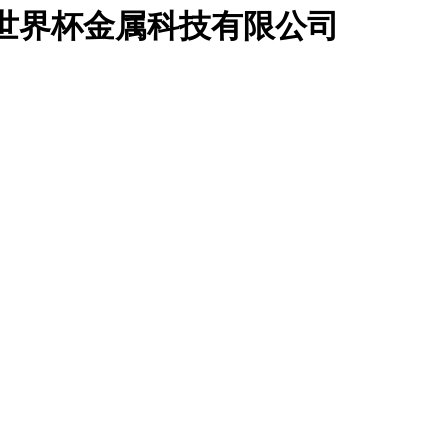
联世界杯金属科技有限公司